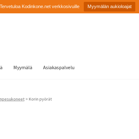
Tervetuloa Kodinkone.net verkkosivuille
Myymälän aukioloajat
tä
Myymälä
Asiakaspalvelu
anpesukoneet
> Korin pyörät