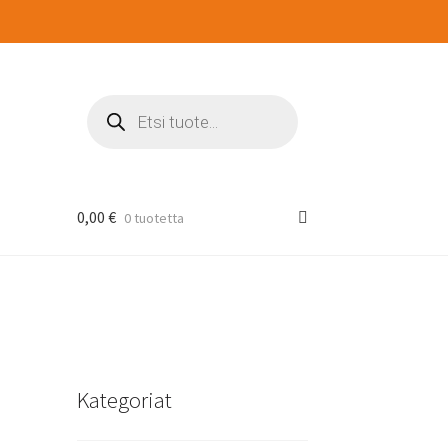
Products
search
0,00
€
0 tuotetta
Kategoriat