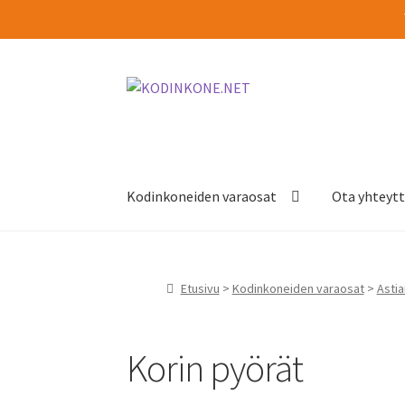
Siirry
Siirry
navigointiin
sisältöön
Kodinkoneiden varaosat
Ota yhteyt
Etusivu
>
Kodinkoneiden varaosat
>
Asti
Korin pyörät