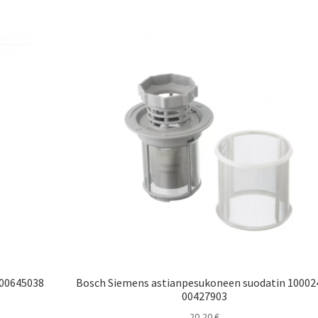
 00645038
Bosch Siemens astianpesukoneen suodatin 10002
00427903
20,20
€