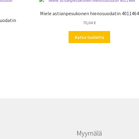
Miele astianpesukonen hienosuodatin 4011464
suodatin
70,64
€
Katso tuotetta
Myymälä