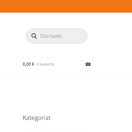
Products
search
0,00
€
0 tuotetta
Kategoriat