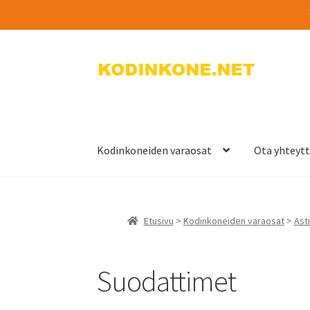
Siirry
Siirry
navigointiin
sisältöön
Kodinkoneiden varaosat
Ota yhteyt
Etusivu
>
Kodinkoneiden varaosat
>
Ast
Suodattimet