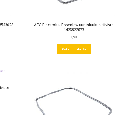
43543028
AEG Electrolux Rosenlew uuninluukun tiiviste
3426822023
33,90
€
Katso tuotetta
iviste