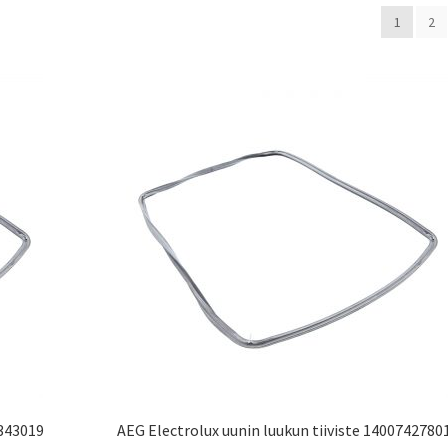
1
2
7343019
AEG Electrolux uunin luukun tiiviste 1400742780