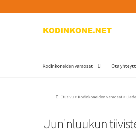
Siirry
Siirry
navigointiin
sisältöön
Kodinkoneiden varaosat
Ota yhteyt
Etusivu
>
Kodinkoneiden varaosat
>
Lied
Uuninluukun tiivist