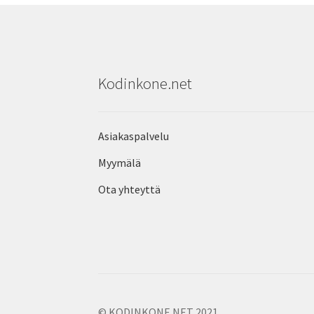
Kodinkone.net
Asiakaspalvelu
Myymälä
Ota yhteyttä
© KODINKONE.NET 2021