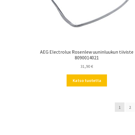
AEG Electrolux Rosenlew uuninluukun tiiviste
8090014021
31,90
€
Katso tuotetta
1
2