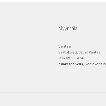
Myymälä
Vantaa
Säätökuja 2, 01520 Vantaa.
Puh. 09 566 4747
asiakaspalvelu@kodinkone.n