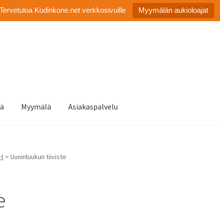
Tervetuloa Kodinkone.net verkkosivuille
Myymälän aukioloajat
tä
Myymälä
Asiakaspalvelu
et
> Uuninluukun tiiviste
e