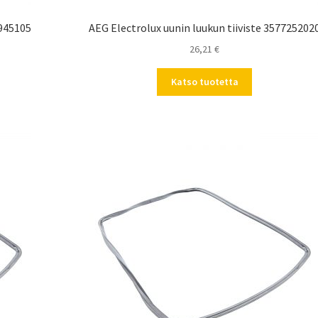
1945105
AEG Electrolux uunin luukun tiiviste 357725202
26,21
€
Katso tuotetta