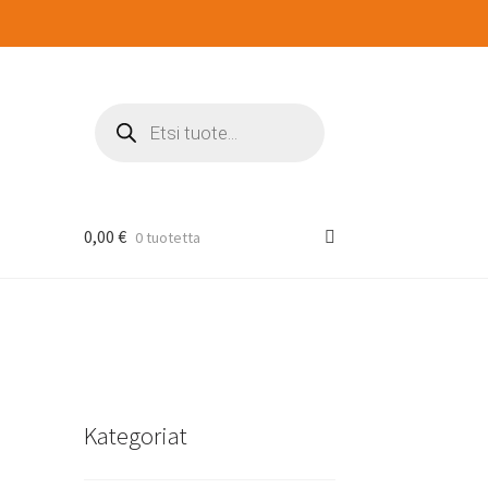
Products
search
0,00
€
0 tuotetta
Kategoriat