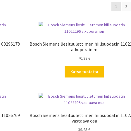
1
2
n 00296178
Bosch Siemens liesituulettimen hiilisuodatin 1102
alkuperäinen
70,33
€
Katso tuotetta
n 11026769
Bosch Siemens liesituulettimen hiilisuodatin 1102
vastaava osa
39,95
€