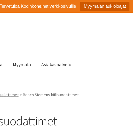
Tervetuloa Kodinkone.net verkkosivuille
Myymälän aukioloajat
tä
Myymälä
Asiakaspalvelu
tuulettimet
> Bosch Siemens hiilisuodattimet
isuodattimet