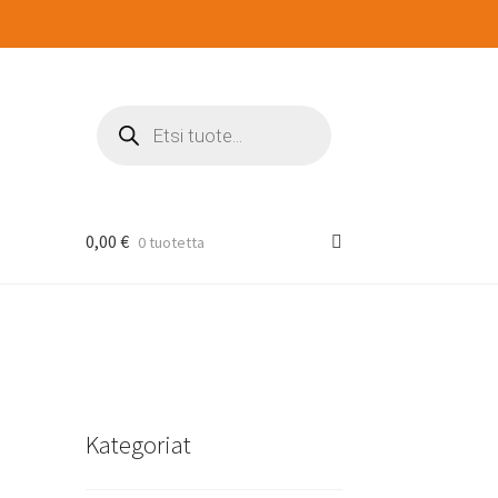
Products
search
0,00
€
0 tuotetta
Kategoriat