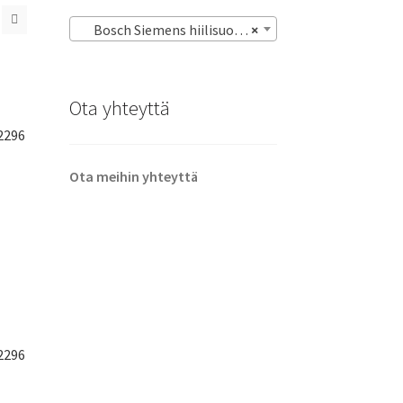
Bosch Siemens hiilisuodattimet
×
Ota yhteyttä
2296
Ota meihin yhteyttä
2296