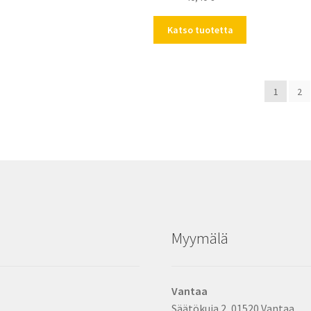
Katso tuotetta
1
2
Myymälä
Vantaa
Säätökuja 2, 01520 Vantaa.