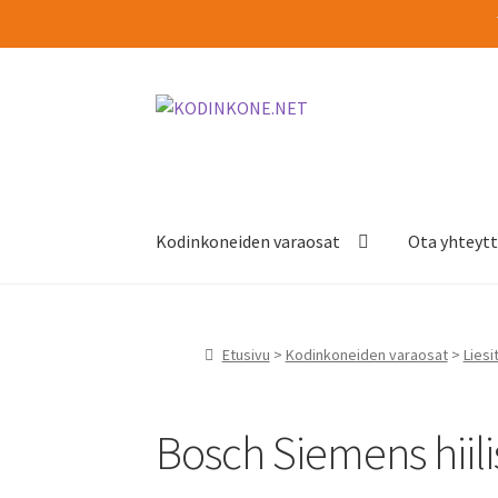
Siirry
Siirry
navigointiin
sisältöön
Kodinkoneiden varaosat
Ota yhteyt
Etusivu
>
Kodinkoneiden varaosat
>
Liesi
Bosch Siemens hiil