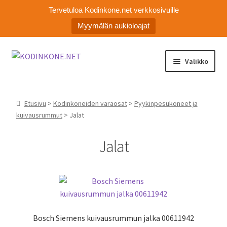
Tervetuloa Kodinkone.net verkkosivuille
Myymälän aukioloajat
Siirry
Siirry
Valikko
navigointiin
sisältöön
Laajen
Kodinkoneiden varaosat
alemm
Etusivu
>
Kodinkoneiden varaosat
>
Pyykinpesukoneet ja
tason
Ota yhteyttä
kuivausrummut
> Jalat
valikko
Myymälä
Jalat
Asiakaspalvelu
Bosch Siemens kuivausrummun jalka 00611942