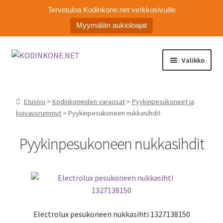
Tervetuloa Kodinkone.net verkkosivuille
Myymälän aukioloajat
Siirry
Siirry
Valikko
navigointiin
sisältöön
Laajen
Kodinkoneiden varaosat
alemm
Etusivu
>
Kodinkoneiden varaosat
>
Pyykinpesukoneet ja
tason
Ota yhteyttä
kuivausrummut
> Pyykinpesukoneen nukkasihdit
valikko
Myymälä
Pyykinpesukoneen nukkasihdit
Asiakaspalvelu
Electrolux pesukoneen nukkasihti 1327138150