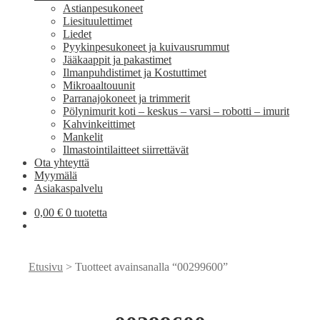
Astianpesukoneet
Liesituulettimet
Liedet
Pyykinpesukoneet ja kuivausrummut
Jääkaappit ja pakastimet
Ilmanpuhdistimet ja Kostuttimet
Mikroaaltouunit
Parranajokoneet ja trimmerit
Pölynimurit koti – keskus – varsi – robotti – imurit
Kahvinkeittimet
Mankelit
Ilmastointilaitteet siirrettävät
Ota yhteyttä
Myymälä
Asiakaspalvelu
0,00
€
0 tuotetta
Etusivu
> Tuotteet avainsanalla “00299600”