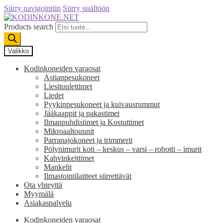
Siirry navigointiin
Siirry sisältöön
Products search
Valikko
Kodinkoneiden varaosat
Astianpesukoneet
Liesituulettimet
Liedet
Pyykinpesukoneet ja kuivausrummut
Jääkaappit ja pakastimet
Ilmanpuhdistimet ja Kostuttimet
Mikroaaltouunit
Parranajokoneet ja trimmerit
Pölynimurit koti – keskus – varsi – robotti – imurit
Kahvinkeittimet
Mankelit
Ilmastointilaitteet siirrettävät
Ota yhteyttä
Myymälä
Asiakaspalvelu
Kodinkoneiden varaosat