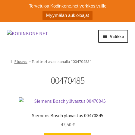
Tervetuloa Kodinkone.net verkkosivuille
Myymälän aukioloajat
Siirry
Siirry
Valikko
navigointiin
sisältöön
Laajen
Kodinkoneiden varaosat
alemm
Etusivu
> Tuotteet avainsanalla “00470485”
tason
Ota yhteyttä
valikko
00470485
Myymälä
Asiakaspalvelu
Siemens Bosch ylävastus 00470845
47,50
€