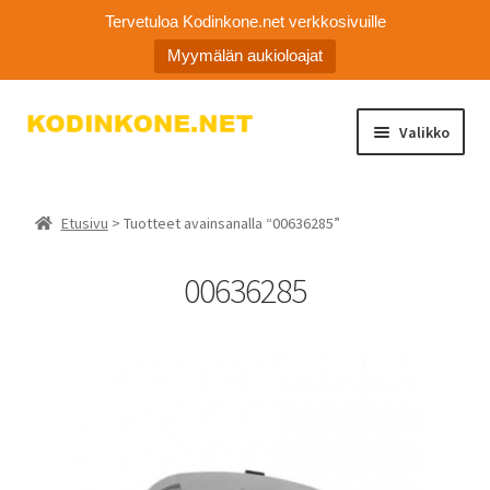
Tervetuloa Kodinkone.net verkkosivuille
Myymälän aukioloajat
Siirry
Siirry
Valikko
navigointiin
sisältöön
Laajen
Kodinkoneiden varaosat
alemm
Etusivu
> Tuotteet avainsanalla “00636285”
tason
Ota yhteyttä
valikko
00636285
Myymälä
Asiakaspalvelu