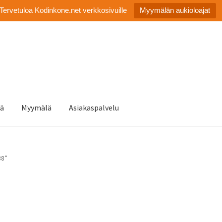
Tervetuloa Kodinkone.net verkkosivuille
Myymälän aukioloajat
tä
Myymälä
Asiakaspalvelu
38”