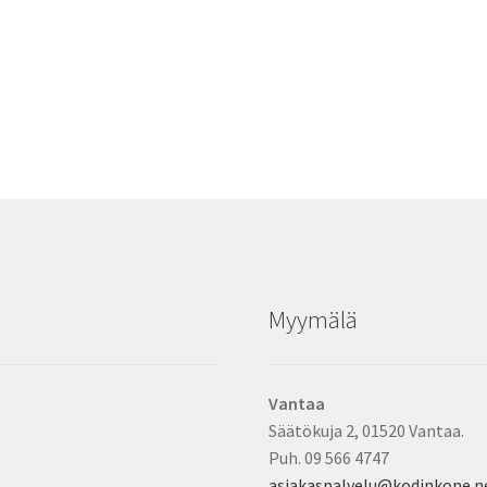
Myymälä
Vantaa
Säätökuja 2, 01520 Vantaa.
Puh. 09 566 4747
asiakaspalvelu@kodinkone.n