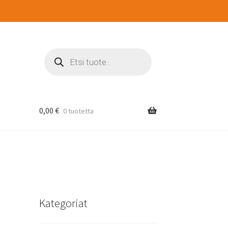
Products
search
0,00
€
0 tuotetta
Kategoriat