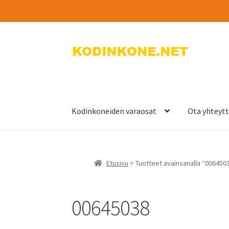
Siirry
Siirry
navigointiin
sisältöön
Kodinkoneiden varaosat
Ota yhteyt
Etusivu
> Tuotteet avainsanalla “006450
00645038