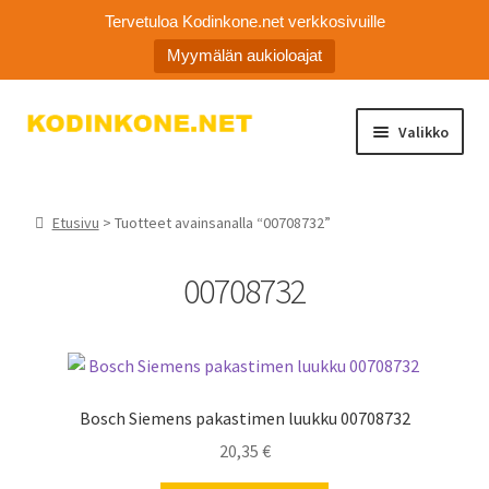
Tervetuloa Kodinkone.net verkkosivuille
Myymälän aukioloajat
Siirry
Siirry
Valikko
navigointiin
sisältöön
Laajen
Kodinkoneiden varaosat
alemm
Etusivu
> Tuotteet avainsanalla “00708732”
tason
Ota yhteyttä
valikko
00708732
Myymälä
Asiakaspalvelu
Bosch Siemens pakastimen luukku 00708732
20,35
€