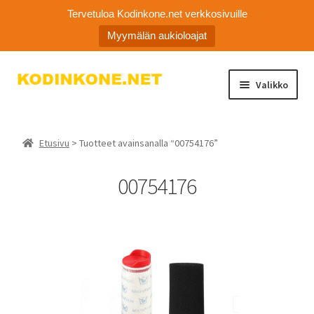
Tervetuloa Kodinkone.net verkkosivuille
Myymälän aukioloajat
Siirry
Siirry
Valikko
navigointiin
sisältöön
Laajen
Kodinkoneiden varaosat
alemm
Etusivu
> Tuotteet avainsanalla “00754176”
tason
Ota yhteyttä
valikko
00754176
Myymälä
Asiakaspalvelu