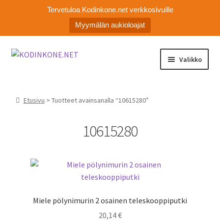
Tervetuloa Kodinkone.net verkkosivuille
Myymälän aukioloajat
Siirry
Siirry
Valikko
navigointiin
sisältöön
Laajen
Kodinkoneiden varaosat
alemm
Etusivu
> Tuotteet avainsanalla “10615280”
tason
Ota yhteyttä
valikko
10615280
Myymälä
Asiakaspalvelu
Miele pölynimurin 2 osainen teleskooppiputki
20,14
€