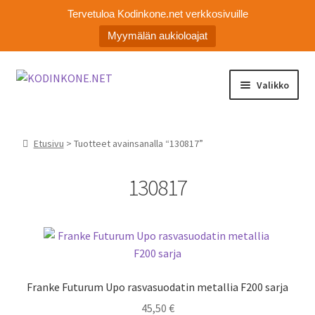
Tervetuloa Kodinkone.net verkkosivuille
Myymälän aukioloajat
Siirry
Siirry
Valikko
navigointiin
sisältöön
Laajen
Kodinkoneiden varaosat
alemm
Etusivu
> Tuotteet avainsanalla “130817”
tason
Ota yhteyttä
valikko
130817
Myymälä
Asiakaspalvelu
Franke Futurum Upo rasvasuodatin metallia F200 sarja
45,50
€