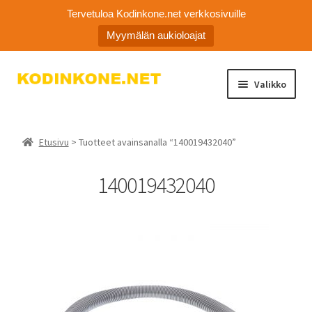
Tervetuloa Kodinkone.net verkkosivuille
Myymälän aukioloajat
Siirry
Siirry
Valikko
navigointiin
sisältöön
Laajen
Kodinkoneiden varaosat
alemm
Etusivu
> Tuotteet avainsanalla “140019432040”
tason
Ota yhteyttä
valikko
140019432040
Myymälä
Asiakaspalvelu