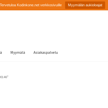
Tervetuloa Kodinkone.net verkkosivuille
Myymälän aukioloajat
tä
Myymälä
Asiakaspalvelu
00146”