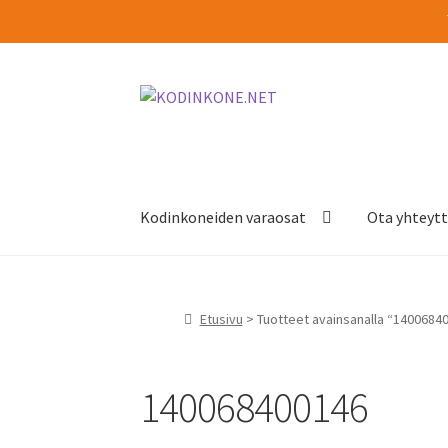
Siirry
Siirry
navigointiin
sisältöön
Kodinkoneiden varaosat
Ota yhteyt
Etusivu
> Tuotteet avainsanalla “1400684
140068400146