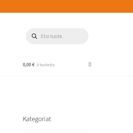
Products
search
0,00
€
0 tuotetta
Kategoriat