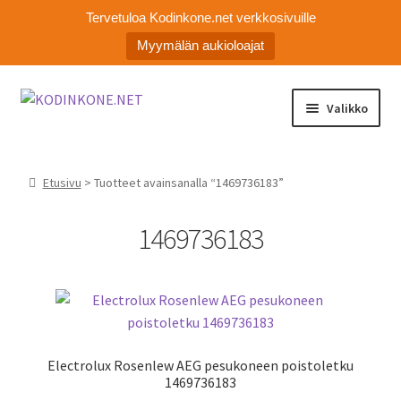
Tervetuloa Kodinkone.net verkkosivuille
Myymälän aukioloajat
Siirry
Siirry
Valikko
navigointiin
sisältöön
Laajen
Kodinkoneiden varaosat
alemm
Etusivu
> Tuotteet avainsanalla “1469736183”
tason
Ota yhteyttä
valikko
1469736183
Myymälä
Asiakaspalvelu
Electrolux Rosenlew AEG pesukoneen poistoletku
1469736183