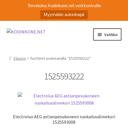
Tervetuloa Kodinkone.net verkkosivuille
Myymälän aukioloajat
Siirry
Siirry
Valikko
navigointiin
sisältöön
Laajen
Kodinkoneiden varaosat
alemm
Etusivu
> Tuotteet avainsanalla “1525593222”
tason
Ota yhteyttä
valikko
1525593222
Myymälä
Asiakaspalvelu
Electrolux AEG astianpesukoneen ruokailuvälinekori
1525593008