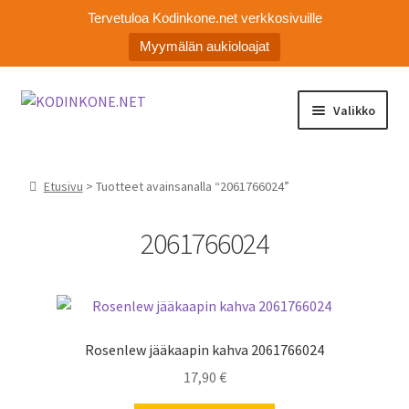
Tervetuloa Kodinkone.net verkkosivuille
Myymälän aukioloajat
Siirry
Siirry
Valikko
navigointiin
sisältöön
Laajen
Kodinkoneiden varaosat
alemm
Etusivu
> Tuotteet avainsanalla “2061766024”
tason
Ota yhteyttä
valikko
2061766024
Myymälä
Asiakaspalvelu
Rosenlew jääkaapin kahva 2061766024
17,90
€