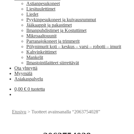
Astianpesukoneet
Liesituulettimet
Liedet
Pyykinpesukoneet ja kuivausrummut
Jääkaappit ja pakastimet
Ilmanpuhdistimet ja Kostuttimet
Mikroaaltouunit
Parranajokoneet ja trimmerit
Pölynimurit koti – keskus – varsi – robotti – imurit
Kahvinkeittimet
Mankelit
Ilmastointilaitteet siirrettävät
Ota yhteyttä
Myymälä
Asiakaspalvelu
0,00
€
0 tuotetta
Etusivu
> Tuotteet avainsanalla “2063754028”