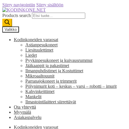
Siirry navigointiin
Siirry sisältöön
Products search
Valikko
Kodinkoneiden varaosat
Astianpesukoneet
Liesituulettimet
Liedet
Pyykinpesukoneet ja kuivausrummut
Jääkaappit ja pakastimet
Ilmanpuhdistimet ja Kostuttimet
Mikroaaltouunit
Parranajokoneet ja trimmerit
Pölynimurit koti – keskus – varsi – robotti – imurit
Kahvinkeittimet
Mankelit
Ilmastointilaitteet siirrettävät
Ota yhteyttä
Myymälä
Asiakaspalvelu
Kodinkoneiden varaosat