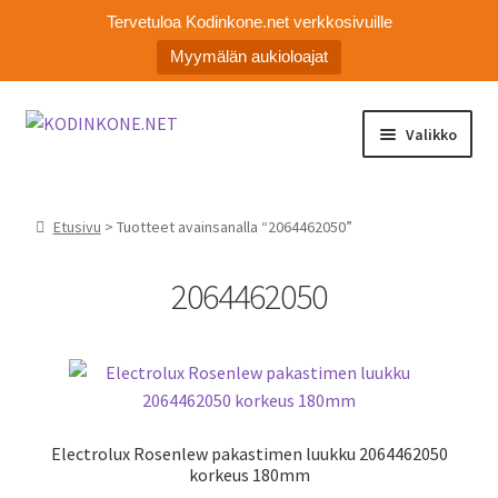
Tervetuloa Kodinkone.net verkkosivuille
Myymälän aukioloajat
Siirry
Siirry
Valikko
navigointiin
sisältöön
Laajen
Kodinkoneiden varaosat
alemm
Etusivu
> Tuotteet avainsanalla “2064462050”
tason
Ota yhteyttä
valikko
2064462050
Myymälä
Asiakaspalvelu
Electrolux Rosenlew pakastimen luukku 2064462050
korkeus 180mm