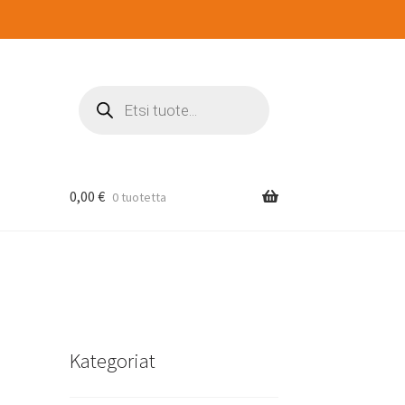
Products
search
0,00
€
0 tuotetta
Kategoriat