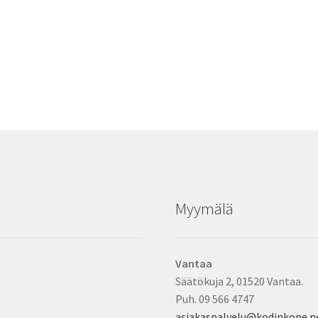
Myymälä
Vantaa
Säätökuja 2, 01520 Vantaa.
Puh. 09 566 4747
asiakaspalvelu@kodinkone.n