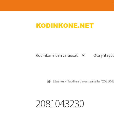
Siirry
Siirry
navigointiin
sisältöön
Kodinkoneiden varaosat
Ota yhteyt
Etusivu
> Tuotteet avainsanalla “208104
2081043230