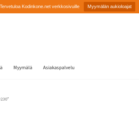
Tervetuloa Kodinkone.net verkkosivuille
Myymälän aukioloajat
tä
Myymälä
Asiakaspalvelu
3230”