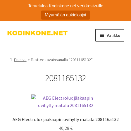
Tervetuloa Kodinkone.net verkkosivuille
Myymälän aukioloajat
Siirry
Siirry
Valikko
navigointiin
sisältöön
Laajen
Kodinkoneiden varaosat
alemm
Etusivu
> Tuotteet avainsanalla “2081165132”
tason
Ota yhteyttä
valikko
2081165132
Myymälä
Asiakaspalvelu
AEG Electrolux jääkaapin ovihylly matala 2081165132
40,28
€