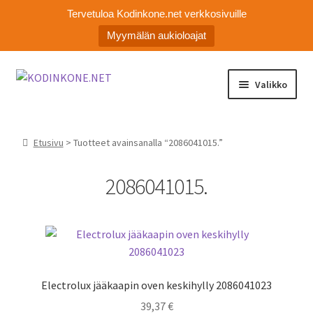
Tervetuloa Kodinkone.net verkkosivuille
Myymälän aukioloajat
Siirry
Siirry
Valikko
navigointiin
sisältöön
Laajen
Kodinkoneiden varaosat
alemm
Etusivu
> Tuotteet avainsanalla “2086041015.”
tason
Ota yhteyttä
valikko
2086041015.
Myymälä
Asiakaspalvelu
Electrolux jääkaapin oven keskihylly 2086041023
39,37
€