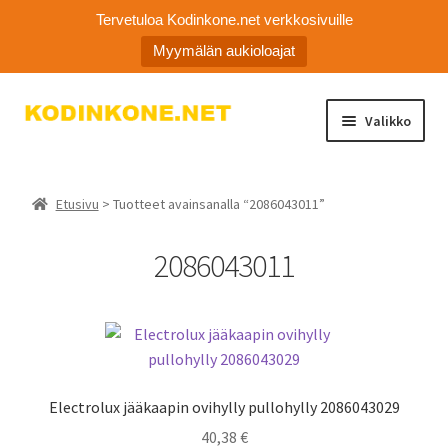
Tervetuloa Kodinkone.net verkkosivuille
Myymälän aukioloajat
Siirry
Siirry
Valikko
navigointiin
sisältöön
Laajen
Kodinkoneiden varaosat
alemm
Etusivu
> Tuotteet avainsanalla “2086043011”
tason
Ota yhteyttä
valikko
2086043011
Myymälä
Asiakaspalvelu
Electrolux jääkaapin ovihylly pullohylly 2086043029
40,38
€