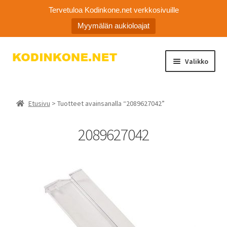
Tervetuloa Kodinkone.net verkkosivuille
Myymälän aukioloajat
Siirry
Siirry
Valikko
navigointiin
sisältöön
Laajen
Kodinkoneiden varaosat
alemm
Etusivu
> Tuotteet avainsanalla “2089627042”
tason
Ota yhteyttä
valikko
2089627042
Myymälä
Asiakaspalvelu