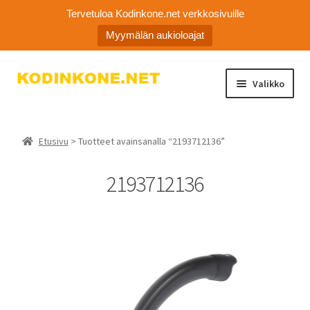
Tervetuloa Kodinkone.net verkkosivuille
Myymälän aukioloajat
Siirry
Siirry
Valikko
navigointiin
sisältöön
Laajen
Kodinkoneiden varaosat
alemm
Etusivu
> Tuotteet avainsanalla “2193712136”
tason
Ota yhteyttä
valikko
2193712136
Myymälä
Asiakaspalvelu