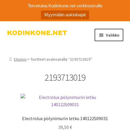
Tervetuloa Kodinkone.net verkkosivuille
Myymälän aukioloajat
Siirry
Siirry
Valikko
navigointiin
sisältöön
Laajen
Kodinkoneiden varaosat
alemm
Etusivu
> Tuotteet avainsanalla “2193713019”
tason
Ota yhteyttä
valikko
2193713019
Myymälä
Asiakaspalvelu
Electrolux pölynimurin letku 140122509031
39,50
€