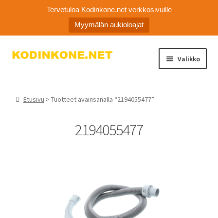
Tervetuloa Kodinkone.net verkkosivuille
Myymälän aukioloajat
Siirry
Siirry
Valikko
navigointiin
sisältöön
Laajen
Kodinkoneiden varaosat
alemm
Etusivu
> Tuotteet avainsanalla “2194055477”
tason
Ota yhteyttä
valikko
2194055477
Myymälä
Asiakaspalvelu