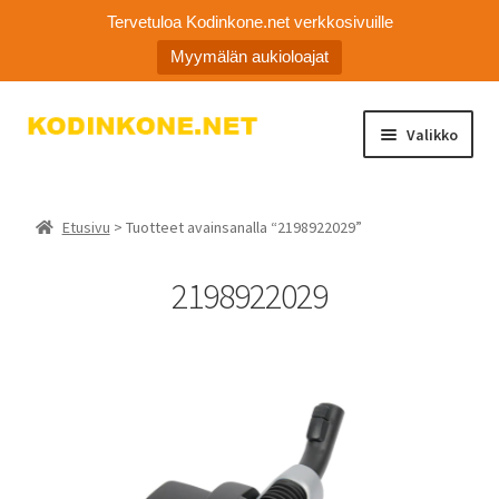
Tervetuloa Kodinkone.net verkkosivuille
Myymälän aukioloajat
Siirry
Siirry
Valikko
navigointiin
sisältöön
Laajen
Kodinkoneiden varaosat
alemm
Etusivu
> Tuotteet avainsanalla “2198922029”
tason
Ota yhteyttä
valikko
2198922029
Myymälä
Asiakaspalvelu