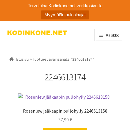
Tervetuloa Kodinkone.net verkkosivuille
Myymälän aukioloajat
Siirry
Siirry
Valikko
navigointiin
sisältöön
Laajen
Kodinkoneiden varaosat
alemm
Etusivu
> Tuotteet avainsanalla “2246613174”
tason
Ota yhteyttä
valikko
2246613174
Myymälä
Asiakaspalvelu
Rosenlew jääkaapin pullohylly 2246613158
37,90
€