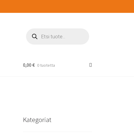
Products
search
0,00
€
0 tuotetta
Kategoriat