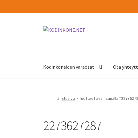
Siirry
Siirry
navigointiin
sisältöön
Kodinkoneiden varaosat
Ota yhteyt
Etusivu
> Tuotteet avainsanalla “2273627
2273627287