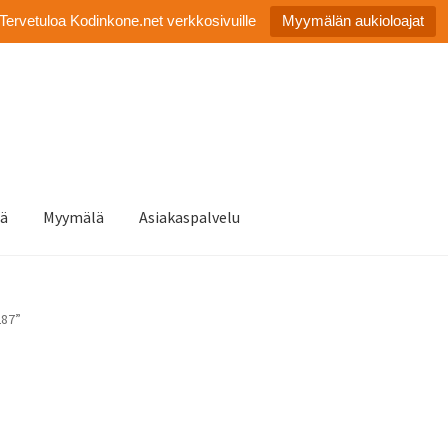
Tervetuloa Kodinkone.net verkkosivuille
Myymälän aukioloajat
tä
Myymälä
Asiakaspalvelu
287”