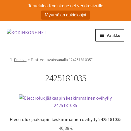
Tervetuloa Kodinkone.net verkkosivuille
Myymälän aukioloajat
Siirry
Siirry
Valikko
navigointiin
sisältöön
Laajen
Kodinkoneiden varaosat
alemm
Etusivu
> Tuotteet avainsanalla “2425181035”
tason
Ota yhteyttä
valikko
2425181035
Myymälä
Asiakaspalvelu
Electrolux jääkaapin keskimmäinen ovihylly 2425181035
40,38
€