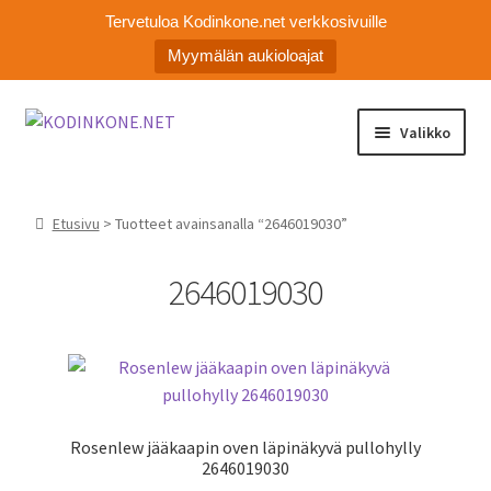
Tervetuloa Kodinkone.net verkkosivuille
Myymälän aukioloajat
Siirry
Siirry
Valikko
navigointiin
sisältöön
Laajen
Kodinkoneiden varaosat
alemm
Etusivu
> Tuotteet avainsanalla “2646019030”
tason
Ota yhteyttä
valikko
2646019030
Myymälä
Asiakaspalvelu
Rosenlew jääkaapin oven läpinäkyvä pullohylly
2646019030