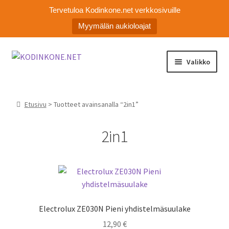
Tervetuloa Kodinkone.net verkkosivuille
Myymälän aukioloajat
Siirry
Siirry
Valikko
navigointiin
sisältöön
Laajen
Kodinkoneiden varaosat
alemm
Etusivu
> Tuotteet avainsanalla “2in1”
tason
Ota yhteyttä
valikko
2in1
Myymälä
Asiakaspalvelu
Electrolux ZE030N Pieni yhdistelmäsuulake
12,90
€