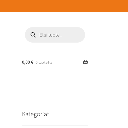
Products
search
0,00
€
0 tuotetta
Kategoriat