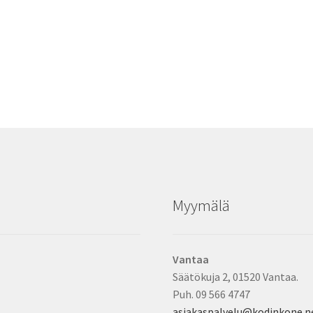
Myymälä
Vantaa
Säätökuja 2, 01520 Vantaa.
Puh. 09 566 4747
asiakaspalvelu@kodinkone.n