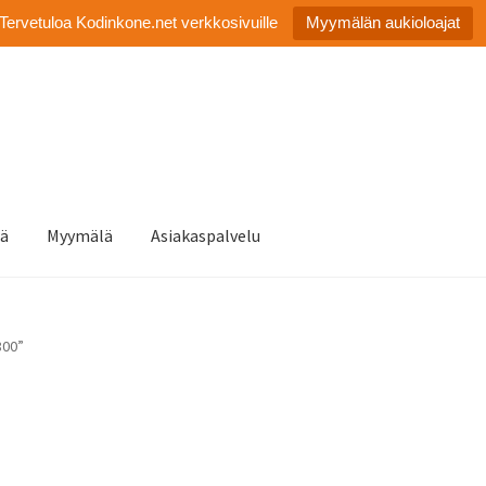
Tervetuloa Kodinkone.net verkkosivuille
Myymälän aukioloajat
tä
Myymälä
Asiakaspalvelu
800”