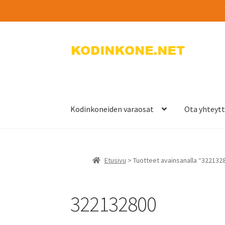
Siirry
Siirry
navigointiin
sisältöön
Kodinkoneiden varaosat
Ota yhteyt
Etusivu
> Tuotteet avainsanalla “322132
322132800