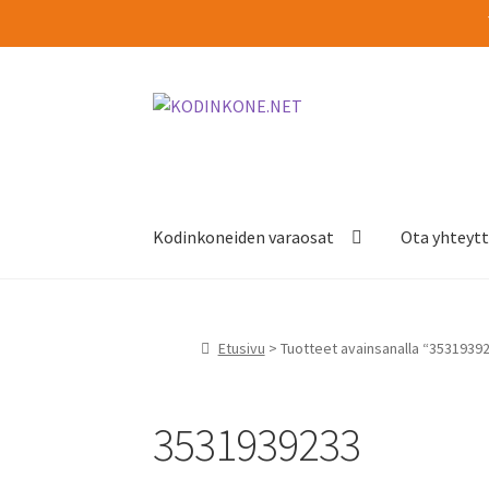
Siirry
Siirry
navigointiin
sisältöön
Kodinkoneiden varaosat
Ota yhteyt
Etusivu
> Tuotteet avainsanalla “3531939
3531939233