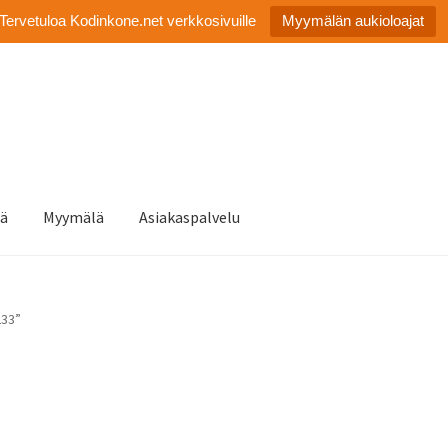
Tervetuloa Kodinkone.net verkkosivuille
Myymälän aukioloajat
tä
Myymälä
Asiakaspalvelu
233”