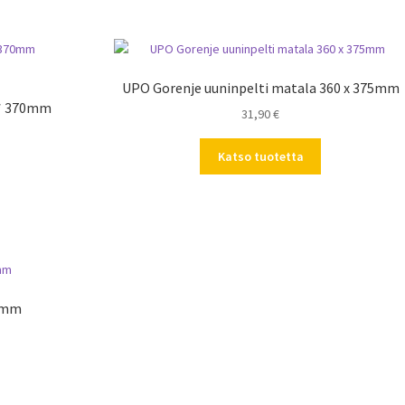
UPO Gorenje uuninpelti matala 360 x 375mm
 * 370mm
31,90
€
Katso tuotetta
75mm