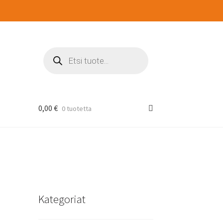
Products
search
0,00
€
0 tuotetta
Kategoriat