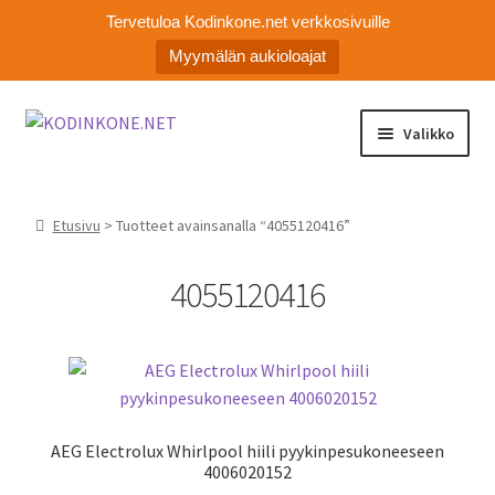
Tervetuloa Kodinkone.net verkkosivuille
Myymälän aukioloajat
Siirry
Siirry
Valikko
navigointiin
sisältöön
Laajen
Kodinkoneiden varaosat
alemm
Etusivu
> Tuotteet avainsanalla “4055120416”
tason
Ota yhteyttä
valikko
4055120416
Myymälä
Asiakaspalvelu
AEG Electrolux Whirlpool hiili pyykinpesukoneeseen
4006020152