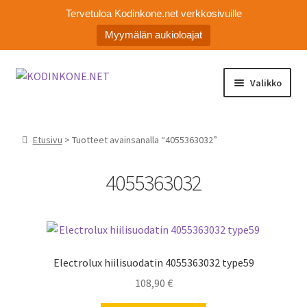
Tervetuloa Kodinkone.net verkkosivuille
Myymälän aukioloajat
Siirry
Siirry
Valikko
navigointiin
sisältöön
Laajen
Kodinkoneiden varaosat
alemm
Etusivu
> Tuotteet avainsanalla “4055363032”
tason
Ota yhteyttä
valikko
4055363032
Myymälä
Asiakaspalvelu
Electrolux hiilisuodatin 4055363032 type59
108,90
€