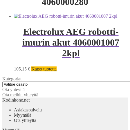
4060000280
Electrolux AEG robotti-
imurin akut 4060001007
2kpl
105,15
€
Katso tuotetta
Kategoriat
Ota yhteyttä
Ota meihin yhteyttä
Kodinkone.net
Asiakaspalvelu
Myymälä
Ota yhteyttä