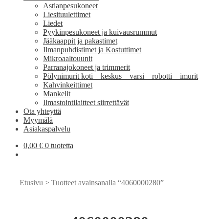
Astianpesukoneet
Liesituulettimet
Liedet
Pyykinpesukoneet ja kuivausrummut
Jääkaappit ja pakastimet
Ilmanpuhdistimet ja Kostuttimet
Mikroaaltouunit
Parranajokoneet ja trimmerit
Pölynimurit koti – keskus – varsi – robotti – imurit
Kahvinkeittimet
Mankelit
Ilmastointilaitteet siirrettävät
Ota yhteyttä
Myymälä
Asiakaspalvelu
0,00
€
0 tuotetta
Etusivu
> Tuotteet avainsanalla “4060000280”