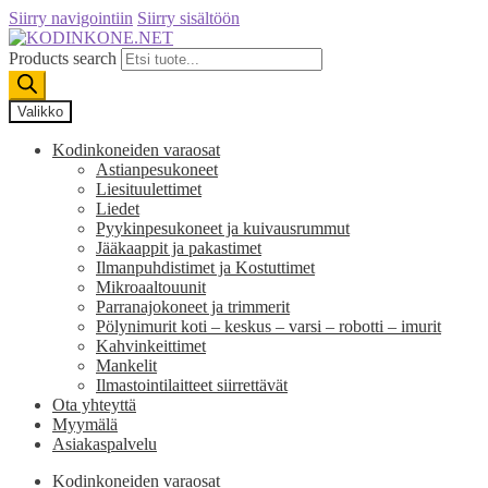
Siirry navigointiin
Siirry sisältöön
Products search
Valikko
Kodinkoneiden varaosat
Astianpesukoneet
Liesituulettimet
Liedet
Pyykinpesukoneet ja kuivausrummut
Jääkaappit ja pakastimet
Ilmanpuhdistimet ja Kostuttimet
Mikroaaltouunit
Parranajokoneet ja trimmerit
Pölynimurit koti – keskus – varsi – robotti – imurit
Kahvinkeittimet
Mankelit
Ilmastointilaitteet siirrettävät
Ota yhteyttä
Myymälä
Asiakaspalvelu
Kodinkoneiden varaosat