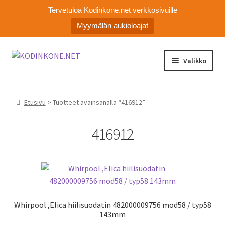
Tervetuloa Kodinkone.net verkkosivuille
Myymälän aukioloajat
Siirry
Siirry
Valikko
navigointiin
sisältöön
Laajen
Kodinkoneiden varaosat
alemm
Etusivu
> Tuotteet avainsanalla “416912”
tason
Ota yhteyttä
valikko
416912
Myymälä
Asiakaspalvelu
Whirpool ,Elica hiilisuodatin 482000009756 mod58 / typ58
143mm