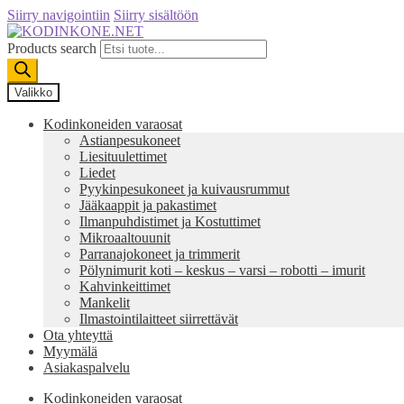
Siirry navigointiin
Siirry sisältöön
Products search
Valikko
Kodinkoneiden varaosat
Astianpesukoneet
Liesituulettimet
Liedet
Pyykinpesukoneet ja kuivausrummut
Jääkaappit ja pakastimet
Ilmanpuhdistimet ja Kostuttimet
Mikroaaltouunit
Parranajokoneet ja trimmerit
Pölynimurit koti – keskus – varsi – robotti – imurit
Kahvinkeittimet
Mankelit
Ilmastointilaitteet siirrettävät
Ota yhteyttä
Myymälä
Asiakaspalvelu
Kodinkoneiden varaosat