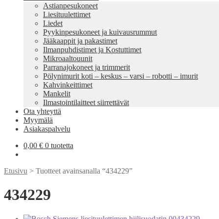
Astianpesukoneet
Liesituulettimet
Liedet
Pyykinpesukoneet ja kuivausrummut
Jääkaappit ja pakastimet
Ilmanpuhdistimet ja Kostuttimet
Mikroaaltouunit
Parranajokoneet ja trimmerit
Pölynimurit koti – keskus – varsi – robotti – imurit
Kahvinkeittimet
Mankelit
Ilmastointilaitteet siirrettävät
Ota yhteyttä
Myymälä
Asiakaspalvelu
0,00
€
0 tuotetta
Etusivu
> Tuotteet avainsanalla “434229”
434229