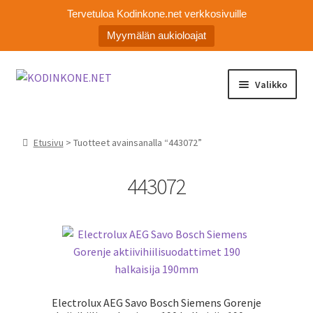
Tervetuloa Kodinkone.net verkkosivuille
Myymälän aukioloajat
Siirry
Siirry
Valikko
navigointiin
sisältöön
Laajen
Kodinkoneiden varaosat
alemm
Etusivu
> Tuotteet avainsanalla “443072”
tason
Ota yhteyttä
valikko
443072
Myymälä
Asiakaspalvelu
Electrolux AEG Savo Bosch Siemens Gorenje