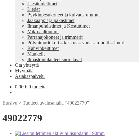
Liesituulettimet
Liedet
Pyykinpesukoneet ja kuivausrummut
Jääkaappit ja pakastimet
Ilmanpuhdistimet ja Kostuttimet
Mikroaaltouunit
Parranajokoneet ja trimmerit
Pölynimurit koti – keskus – varsi – robotti – imurit
Kahvinkeittimet
Mankelit
Ilmastointilaitteet siirrettävät
Ota yhteyttä
Myymälä
Asiakaspalvelu
0,00
€
0 tuotetta
Etusivu
> Tuotteet avainsanalla “49022779”
49022779