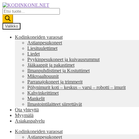
Siirry
Siirry
navigointiin
sisältöön
Products
search
Valikko
Kodinkoneiden varaosat
Astianpesukoneet
Liesituulettimet
Liedet
Pyykinpesukoneet ja kuivausrummut
Jääkaappit ja pakastimet
Ilmanpuhdistimet ja Kostuttimet
Mikroaaltouunit
Parranajokoneet ja trimmerit
Pölynimurit koti – keskus – varsi – robotti – imurit
Kahvinkeittimet
Mankelit
Ilmastointilaitteet siirrettävät
Ota yhteyttä
Myymälä
Asiakaspalvelu
Kodinkoneiden varaosat
Astianpesukoneet