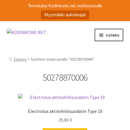
Tervetuloa Kodinkone.net verkkosivuille
Myymälän aukioloajat
Siirry
Siirry
Valikko
navigointiin
sisältöön
Laajen
Kodinkoneiden varaosat
alemm
Etusivu
> Tuotteet avainsanalla “50278870006”
tason
Ota yhteyttä
valikko
50278870006
Myymälä
Asiakaspalvelu
Electrolux aktiivihiilisuodatin Type 10
29,80
€