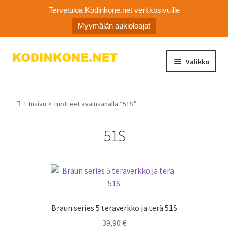
Tervetuloa Kodinkone.net verkkosivuille
Myymälän aukioloajat
Siirry
Siirry
Valikko
navigointiin
sisältöön
Laajen
Kodinkoneiden varaosat
alemm
Etusivu
> Tuotteet avainsanalla “51S”
tason
Ota yhteyttä
valikko
51S
Myymälä
Asiakaspalvelu
Braun series 5 teräverkko ja terä 51S
39,90
€