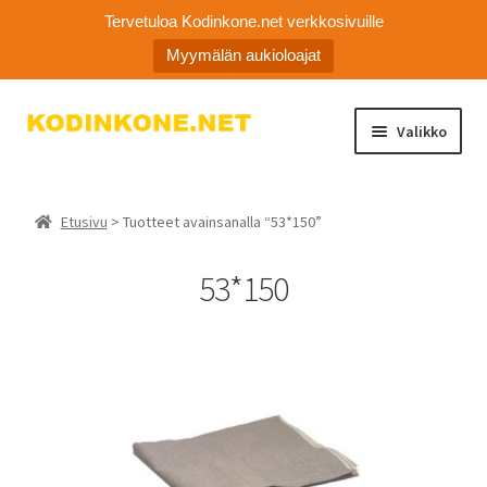
Tervetuloa Kodinkone.net verkkosivuille
Myymälän aukioloajat
Siirry
Siirry
Valikko
navigointiin
sisältöön
Laajen
Kodinkoneiden varaosat
alemm
Etusivu
> Tuotteet avainsanalla “53*150”
tason
Ota yhteyttä
valikko
53*150
Myymälä
Asiakaspalvelu