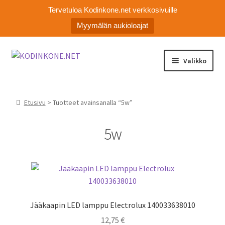
Tervetuloa Kodinkone.net verkkosivuille
Myymälän aukioloajat
Siirry
Siirry
Valikko
navigointiin
sisältöön
Laajen
Kodinkoneiden varaosat
alemm
Etusivu
> Tuotteet avainsanalla “5w”
tason
Ota yhteyttä
valikko
5w
Myymälä
Asiakaspalvelu
Jääkaapin LED lamppu Electrolux 140033638010
12,75
€