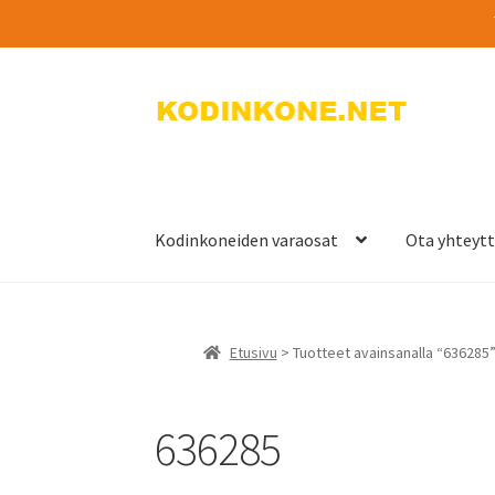
Siirry
Siirry
navigointiin
sisältöön
Kodinkoneiden varaosat
Ota yhteyt
Etusivu
> Tuotteet avainsanalla “636285
636285