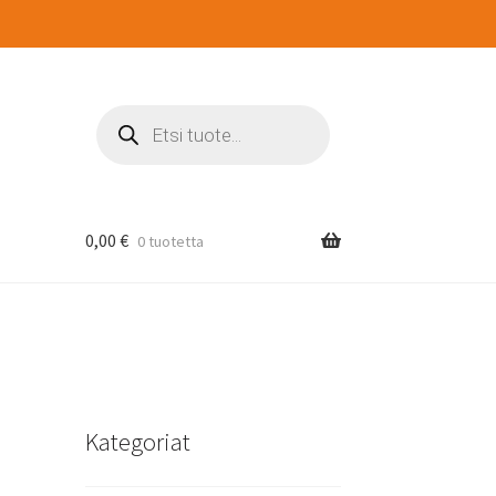
Products
search
0,00
€
0 tuotetta
Kategoriat