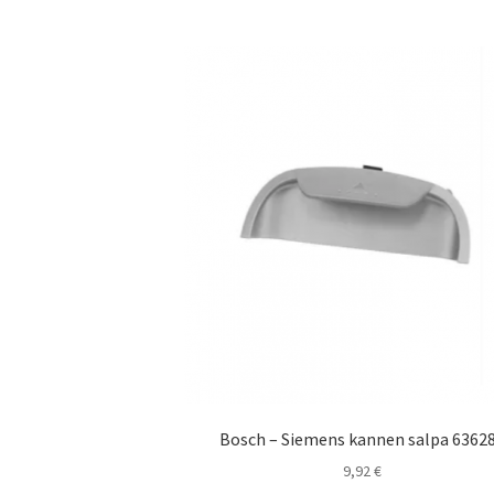
Bosch – Siemens kannen salpa 6362
9,92
€