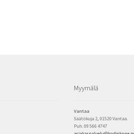
Myymälä
Vantaa
Säätökuja 2, 01520 Vantaa.
Puh. 09 566 4747
asiakaspalvelu@kodinkone.n