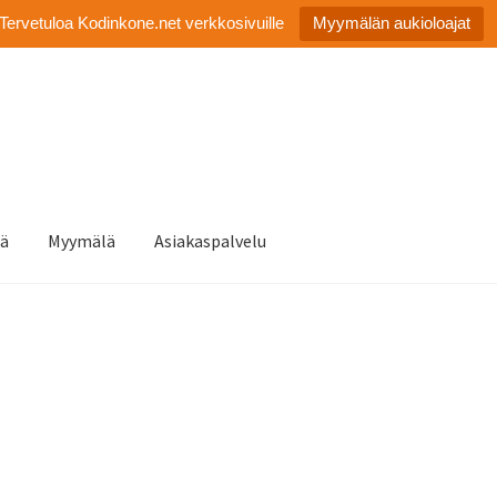
Tervetuloa Kodinkone.net verkkosivuille
Myymälän aukioloajat
tä
Myymälä
Asiakaspalvelu
”