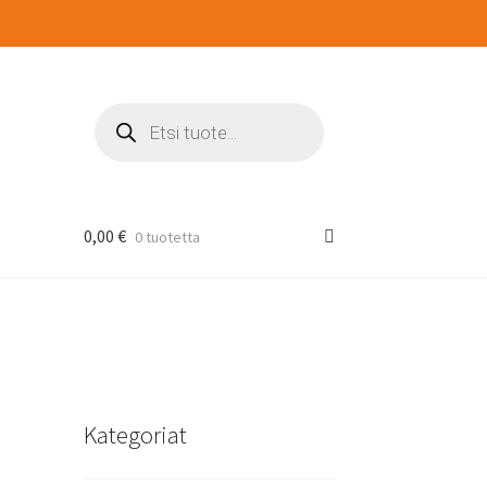
Products
search
0,00
€
0 tuotetta
Kategoriat