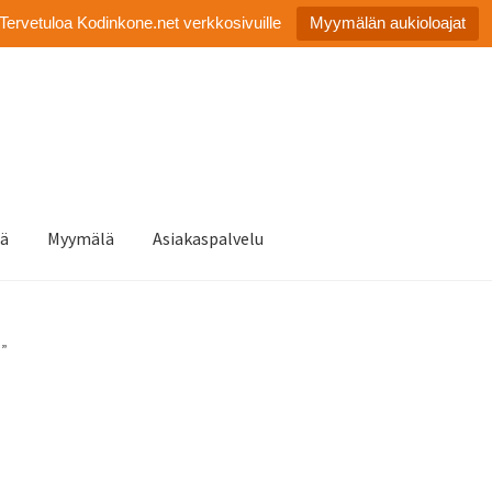
Tervetuloa Kodinkone.net verkkosivuille
Myymälän aukioloajat
tä
Myymälä
Asiakaspalvelu
3”