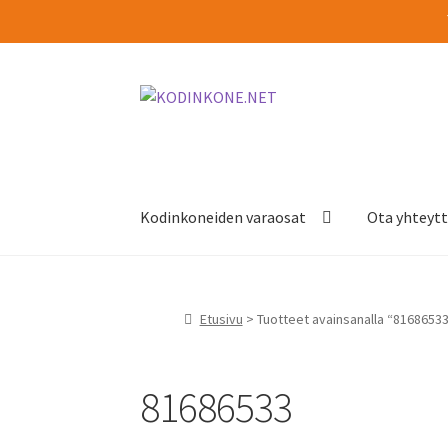
Siirry
Siirry
navigointiin
sisältöön
Kodinkoneiden varaosat
Ota yhteyt
Etusivu
> Tuotteet avainsanalla “8168653
81686533